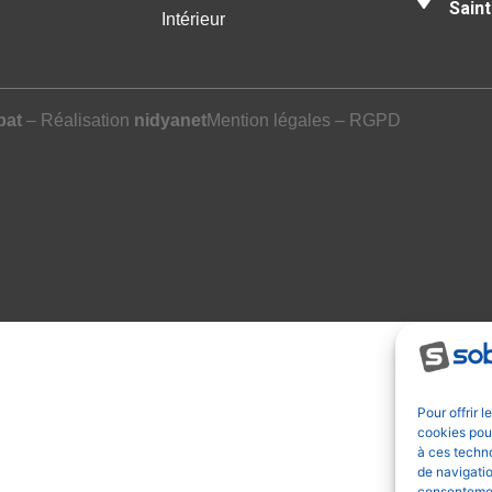
Saint
Intérieur
bat
– Réalisation
nidyanet
Mention légales
–
RGPD
Pour offrir 
cookies pour
à ces techn
de navigatio
consentement